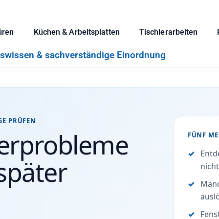
üren
Küchen & Arbeitsplatten
Tischlerarbeiten
iswissen & sachverständige Einordnung
GE PRÜFEN
erprobleme
FÜNF ME
Entd
 später
nicht
Manc
ausl
Fens