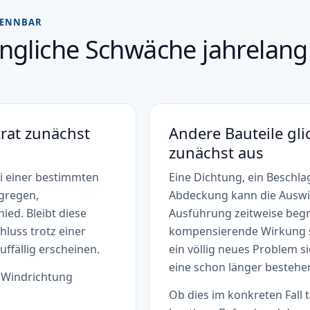
KENNBAR
gliche Schwäche jahrelang 
rat zunächst
Andere Bauteile gl
zunächst aus
ei einer bestimmten
Eine Dichtung, ein Beschla
gregen,
Abdeckung kann die Auswi
ed. Bleibt diese
Ausführung zeitweise begr
luss trotz einer
kompensierende Wirkung s
fällig erscheinen.
ein völlig neues Problem s
eine schon länger bestehe
r Windrichtung
Ob dies im konkreten Fall 