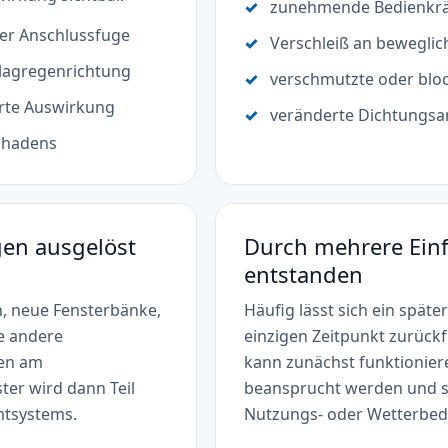
zunehmende Bedienkrä
er Anschlussfuge
Verschleiß an beweglic
hlagregenrichtung
verschmutzte oder blo
rte Auswirkung
veränderte Dichtungsa
schadens
en ausgelöst
Durch mehrere Ein
entstanden
 neue Fensterbänke,
Häufig lässt sich ein späte
e andere
einzigen Zeitpunkt zurückf
en am
kann zunächst funktionie
ter wird dann Teil
beansprucht werden und sc
tsystems.
Nutzungs- oder Wetterbedi