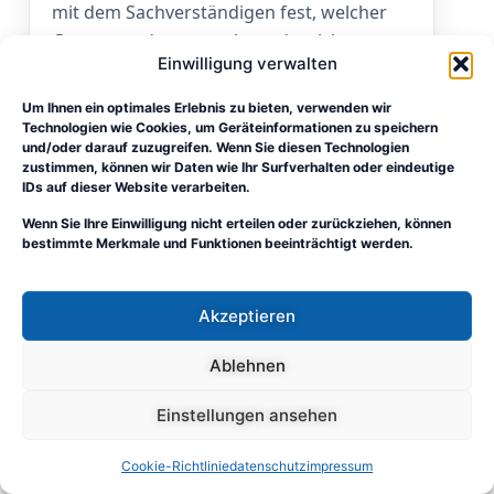
mit dem Sachverständigen fest, welcher
Gegenstand untersucht und welche
Einwilligung verwalten
fachliche Frage beantwortet werden soll.
Der Auftraggeber bestimmt damit den
Um Ihnen ein optimales Erlebnis zu bieten, verwenden wir
Untersuchungsrahmen, nicht jedoch die
Technologien wie Cookies, um Geräteinformationen zu speichern
und/oder darauf zuzugreifen. Wenn Sie diesen Technologien
Feststellungen, Bewertungen oder das
zustimmen, können wir Daten wie Ihr Surfverhalten oder eindeutige
Ergebnis des Gutachtens.
IDs auf dieser Website verarbeiten.
Wenn Sie Ihre Einwilligung nicht erteilen oder zurückziehen, können
bestimmte Merkmale und Funktionen beeinträchtigt werden.
Kann ein Privatgutachten ein
Gerichtsgutachten ersetzen?
Akzeptieren
Nicht automatisch. Ein Privatgutachten
Ablehnen
wird privat beauftragt und kann einen
technischen Sachverhalt nachvollziehbar
Einstellungen ansehen
erläutern. Ein Gerichtsgutachten wird
dagegen vom Gericht beauftragt und
→
Sachverständigenbüro Sudhoff
Cookie-Richtlinie
datenschutz
impressum
richtet sich nach dessen Beweisfragen. Ob