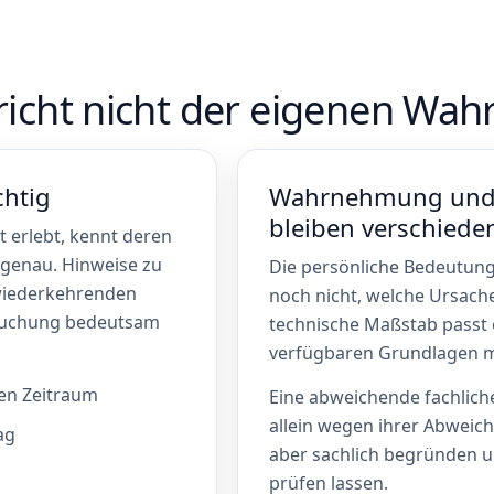
richt nicht der eigenen W
chtig
Wahrnehmung und 
bleiben verschiede
it erlebt, kennt deren
 genau. Hinweise zu
Die persönliche Bedeutung 
 wiederkehrenden
noch nicht, welche Ursache
rsuchung bedeutsam
technische Maßstab passt
verfügbaren Grundlagen mö
en Zeitraum
Eine abweichende fachliche
allein wegen ihrer Abweich
ag
aber sachlich begründen 
prüfen lassen.