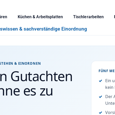
üren
Küchen & Arbeitsplatten
Tischlerarbeiten
iswissen & sachverständige Einordnung
RSTEHEN & EINORDNEN
in Gutachten
FÜNF ME
Ein 
ohne es zu
kein 
Der 
Unte
Vors