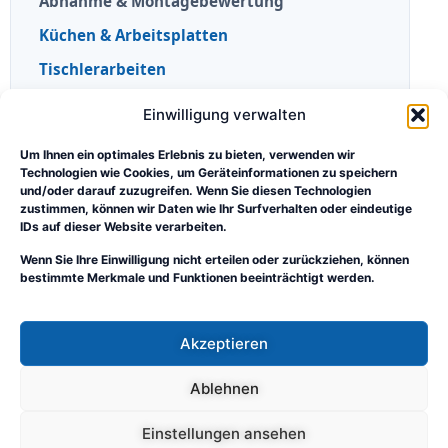
Abnahme & Montagebewertung
Küchen & Arbeitsplatten
Tischlerarbeiten
Einwilligung verwalten
Portal & Orientierung
Praxisberichte
Um Ihnen ein optimales Erlebnis zu bieten, verwenden wir
Technologien wie Cookies, um Geräteinformationen zu speichern
Wissen & Orientierung
und/oder darauf zuzugreifen. Wenn Sie diesen Technologien
zustimmen, können wir Daten wie Ihr Surfverhalten oder eindeutige
Rolle und Grenzen des Sachverständigen
IDs auf dieser Website verarbeiten.
Sebastian Sudhoff
Wenn Sie Ihre Einwilligung nicht erteilen oder zurückziehen, können
bestimmte Merkmale und Funktionen beeinträchtigt werden.
Über das Fachportal
Kontakt
Akzeptieren
Ablehnen
Tischler-SV.de
·
Impressum
·
Datenschutz
Einstellungen ansehen
Berufliche Tätigkeit:
Sachverständigenbüro Sudhoff
·