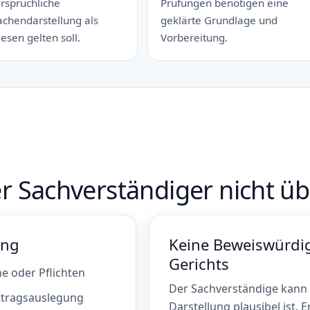
rsprüchliche
Prüfungen benötigen eine
achendarstellung als
geklärte Grundlage und
esen gelten soll.
Vorbereitung.
her Sachverständiger nicht 
ung
Keine Beweiswürdig
Gerichts
e oder Pflichten
Der Sachverständige kann 
ertragsauslegung
Darstellung plausibel ist. 