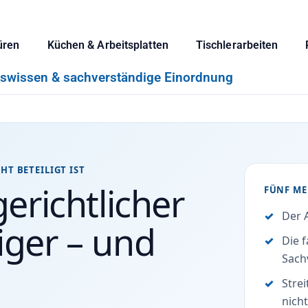
üren
Küchen & Arbeitsplatten
Tischlerarbeiten
iswissen & sachverständige Einordnung
HT BETEILIGT IST
erichtlicher
FÜNF ME
Der 
iger – und
Die 
Sach
Strei
nicht