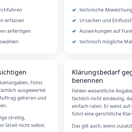
urchführen
technische Abweichun
n erfassen
Ursachen und Einfluss
en anfertigen
Auswirkungen auf Funk
uswählen
technisch mögliche M
sichtigen
Klärungsbedarf ge
benennen
duktangaben, Fotos
fachlich ausgewertet
Fehlen wesentliche Angabe
 Auftrag gehören und
fachlich nicht eindeutig, d
en.
einfach raten. Er weist au
führt eine gerichtliche Klä
ge streitig,
 Streit nicht selbst.
Das gilt auch, wenn zusät