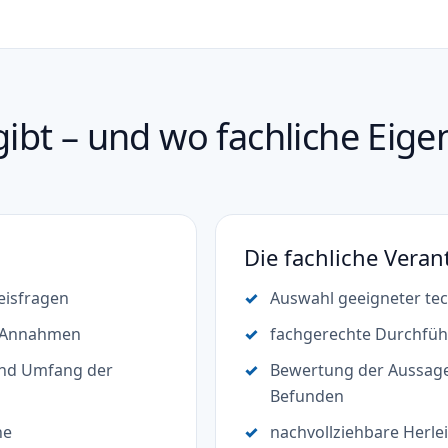
gibt – und wo fachliche Eig
Die fachliche Vera
isfragen
Auswahl geeigneter te
e Annahmen
fachgerechte Durchfü
und Umfang der
Bewertung der Aussag
Befunden
he
nachvollziehbare Herle